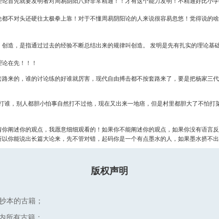
理论首先就要发明者对周易阴阳八卦非常精通！！才有这个能力发明！不精通好比小学
论都不对头还硬往太极拳上靠！对于不懂周易阴阳论的人来说很容易忽悠！觉得说的啥
，创造，是指通过过去的经验不断总结出来的规律叫创造。 发明是先有扎实的理论基
理论在先！！！
套路来的，谁的讨论练的好谁就厉害，现代自由搏击都不按套路来了，要是把杨家三代
就打谁，别人都胆小怕事自然打不过他，现在又出来一地痞，但是村里都胆大了不怕打
请你阐述你的观点，我愿意细细观看的！如果你不能阐述你的观点，如果你没有语言反
以你能说出长篇大论来，先不管对错，起码你是一个有点墨水的人，如果墨水挤不出来
版权声明
抄本的古籍；
网内所有古籍；