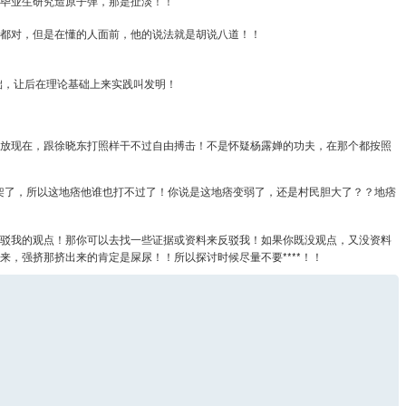
毕业生研究造原子弹，那是扯淡！！
都对，但是在懂的人面前，他的说法就是胡说八道！！
础，让后在理论基础上来实践叫发明！
放现在，跟徐晓东打照样干不过自由搏击！不是怀疑杨露婵的功夫，在那个都按照
架了，所以这地痞他谁也打不过了！你说是这地痞变弱了，还是村民胆大了？？地痞
驳我的观点！那你可以去找一些证据或资料来反驳我！如果你既没观点，又没资料
，强挤那挤出来的肯定是屎尿！！所以探讨时候尽量不要****！！