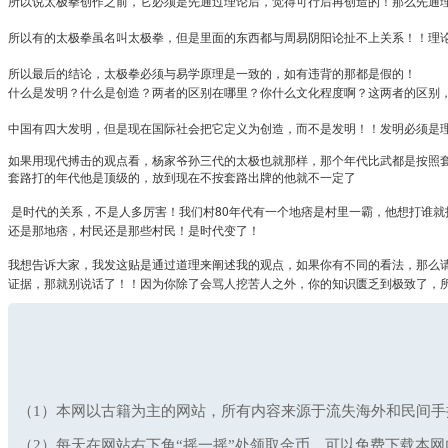
所以说太极拳创作之前，它必须是先通过理论后，觉得可行后再创造的！那么先通
所以有的太极拳虽名叫太极拳，但是里面的东西都与周易阴阳论扯不上关系！！理
所以最后的结论，太极拳必须与易学原理是一致的，如有违背的那都是假的！
什么是发明？什么是创造？两者的区别在哪里？你什么文化程度啊？这两者的区别
中国有四大发明，但是现在国际社会把它定义为创造，而不是发明！！发明必须是
如果用现代搏击的观点看，杨家爷孙三代的太极也就那样，那个年代比武都是按照
套路打的年代他是顶级的，放到现在不按套路出牌的他就不一定了
是时代的关系，不是人多厉害！我们村80年代有一个地痞是村里一霸，他想打谁
还是那地痞，村民还是那些村民！是时代变了！
我想告诉大家，我发这贴是通过道理来阐述我的观点，如果你有不同的看法，那么
证据，那就别说话了！！因为你除了会骂人挖苦人之外，你的知识匮乏到极致了，所
（1）本网以古籍为主的网站，所有内容来源于流失海外和民间手
（2）每天在网站右下角“摇一摇”处领取金币，可以免费下载本