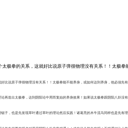
个太极拳的关系，这就好比说原子弹很物理没有关系！！太极拳
就好比说原子弹很物理没有关系！！太极拳能不能养身，或如何达到养身，他必须先有
理论再造出太极拳，达到阴阳论中周而复始的养身效果！如果说太极拳跟阴阳八卦没有
明锯子，也是先发现草叶通过草叶的理论然后实践！诸葛亮的木牛流马同样也是先有理